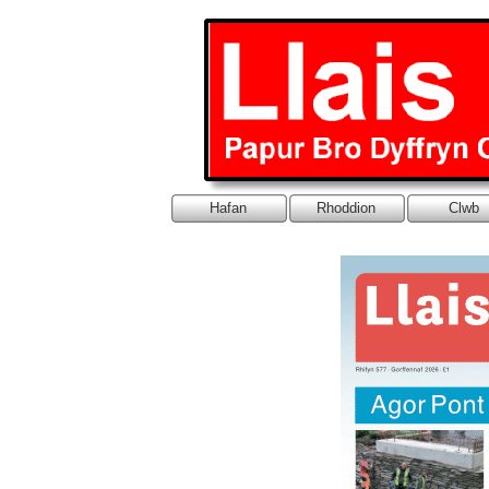
Hafan
Rhoddion
Clwb