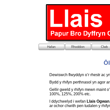
Hafan
Rhoddion
Clwb
Ôl
Dewiswch flwyddyn o’r rhestr ac yn
Bydd y rhifyn perthnasol yn agor ar f
Gellir gweld y rhifyn mewn maint o
100%, 125%, 200% etc.
I ddychwelyd i wefan
Llais Ogwan
ar ochor chwith pen tudalen y rhify