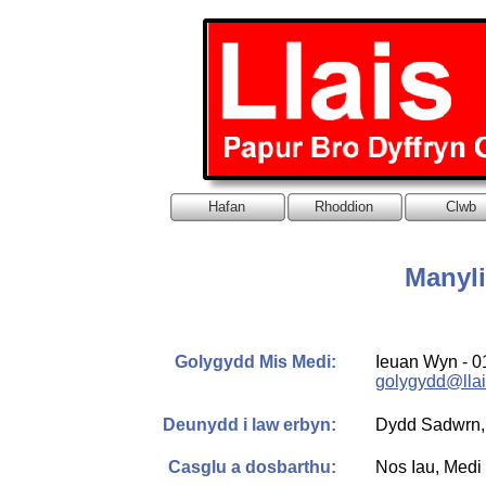
Hafan
Rhoddion
Clwb
Manyli
Golygydd Mis Medi:
Ieuan Wyn -
0
golygydd@lla
Deunydd i law erbyn:
Dydd Sadwrn,
Casglu a dosbarthu:
Nos Iau, Medi