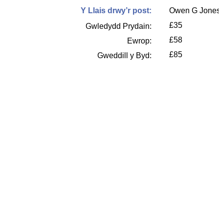
Y Llais drwy’r post:
Owen G Jones
£35
Gwledydd Prydain:
£58
Ewrop:
£85
Gweddill y Byd: