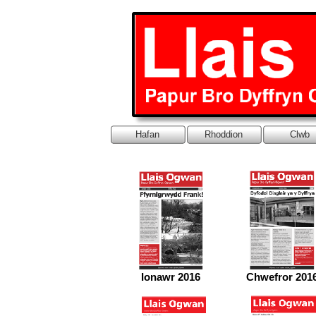
Hafan
Rhoddion
Clwb
Ionawr 2016
Chwefror 201